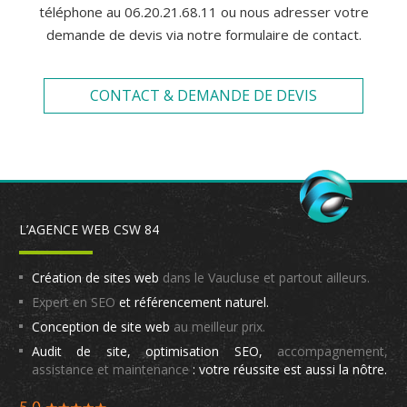
téléphone au 06.20.21.68.11 ou nous adresser votre
demande de devis via notre formulaire de contact.
CONTACT & DEMANDE DE DEVIS
L’AGENCE WEB CSW 84
Création de sites web
dans le Vaucluse et partout ailleurs.
Expert en SEO
et référencement naturel.
Conception de site web
au meilleur prix.
Audit de site, optimisation SEO,
accompagnement,
assistance et maintenance
: votre réussite est aussi la nôtre.